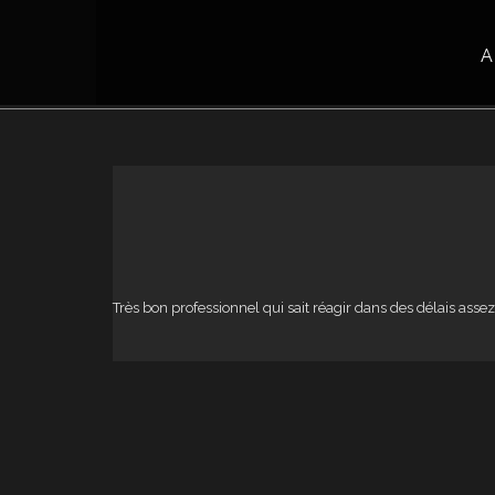
A
Très bon professionnel qui sait réagir dans des délais ass