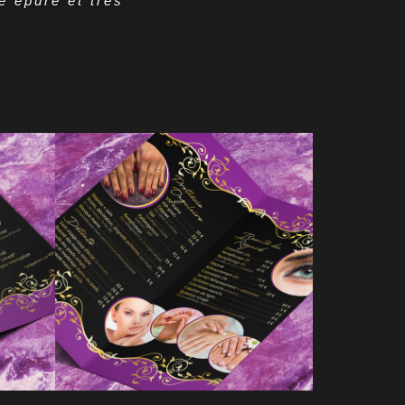
e épuré et très
T