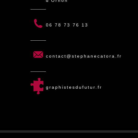
d'Ornon
06 78 73 76 13
contact@stephanecatora.fr
graphistesdufutur.fr